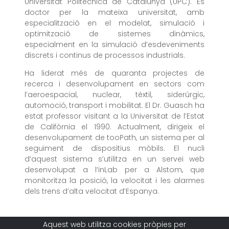
Universitat Politècnica de Catalunya (UPC). És
doctor per la mateixa universitat, amb
especialització en el modelat, simulació i
optimització de sistemes dinàmics,
especialment en la simulació d’esdeveniments
discrets i continus de processos industrials.
Ha liderat més de quaranta projectes de
recerca i desenvolupament en sectors com
l’aeroespacial, nuclear, tèxtil, siderúrgic,
automoció, transport i mobilitat. El Dr. Guasch ha
estat professor visitant a la Universitat de l’Estat
de Califòrnia el 1990. Actualment, dirigeix el
desenvolupament de tooPath, un sistema per al
seguiment de dispositius mòbils. El nucli
d’aquest sistema s’utilitza en un servei web
desenvolupat a l’inLab per a Alstom, que
monitoritza la posició, la velocitat i les alarmes
dels trens d’alta velocitat d’Espanya.
Aquest web utilitza cookies pròpies per