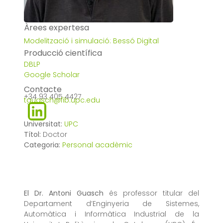
Àrees expertesa
Modelització i simulació: Bessó Digital
Producció científica
DBLP
Google Scholar
Contacte
+34 93 405 4427
tguasch@fib.upc.edu
Universitat:
UPC
Títol:
Doctor
Categoria:
Personal acadèmic
El Dr. Antoni Guasch
és professor titular del
Departament d’Enginyeria de Sistemes,
Automàtica i Informàtica Industrial de la