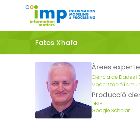
Fatos Xhafa
Àrees expert
Ciència de Dades i 
Modelització i simul
Producció cien
DBLP
Google Scholar