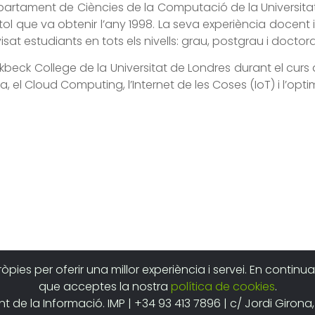
epartament de Ciències de la Computació de la Universita
títol que va obtenir l’any 1998. La seva experiència doce
sat estudiants en tots els nivells: grau, postgrau i doctora
Birkbeck College de la Universitat de Londres durant el cu
 el Cloud Computing, l’Internet de les Coses (IoT) i l’opti
ròpies per oferir una millor experiència i servei. En cont
que acceptes la nostra
política de cookies
.
 de la Informació. IMP | +34 93 413 7896 | c/ Jordi Girona,