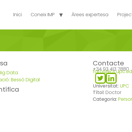
Inici
Coneix IMP
Àrees expertesa
Projec
esa
Contacte
+34 93 413 7880
fatos@cs.upc.e
Big Data
ació: Bessó Digital
Universitat:
UPC
tífica
Títol:
Doctor
Categoria:
Perso