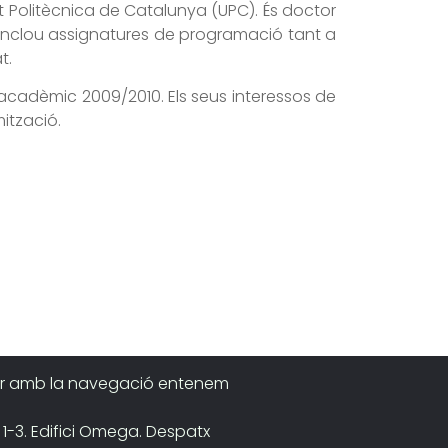
t Politècnica de Catalunya (UPC). És doctor
nt inclou assignatures de programació tant a
t.
rs acadèmic 2009/2010. Els seus interessos de
mització.
inuar amb la navegació entenem
 1-3. Edifici Omega. Despatx