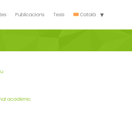
tes
Publicacions
Tesis
Català
du
nal acadèmic