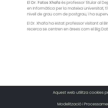
El Dr. Fatos Xhafa
és professor titular al D
en Informàtica per la mateixa universitat, 
nivell de grau com de postgrau, i ha supervi
El Dr. Xhafa ha estat professor visitant al 
recerca se centren en àrees com el Big Data,
Aquest web utilitza cookies p
Modelització i Processament