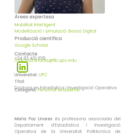
Àrees expertesa
Mobilitat Intel·ligent
Modelització i simulació: Bessó Digital
Producció científica
Google Scholar
Contacte
+34 93 401 1019
mari.paz.linares@fib.upc.edu
Universitat:
UPC
Títol:
Doctora en Estadística i Investigació Operativa
Categoria:
Personal acadèmic
María Paz Linares
és professora associada del
Departament d’Estadística i Investigació
Operativa de la Universitat Politècnica de