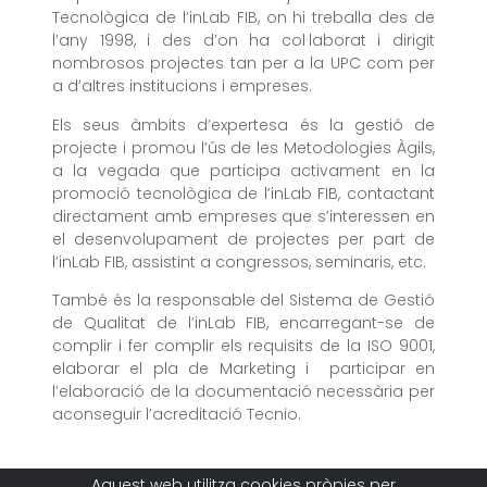
Tecnològica de l’inLab FIB, on hi treballa des de
l’any 1998, i des d’on ha col·laborat i dirigit
nombrosos projectes tan per a la UPC com per
a d’altres institucions i empreses.
Els seus àmbits d’expertesa és la gestió de
projecte i promou l’ús de les Metodologies Àgils,
a la vegada que participa activament en la
promoció tecnològica de l’inLab FIB, contactant
directament amb empreses que s’interessen en
el desenvolupament de projectes per part de
l’inLab FIB, assistint a congressos, seminaris, etc.
També és la responsable del Sistema de Gestió
de Qualitat de l’inLab FIB, encarregant-se de
complir i fer complir els requisits de la ISO 9001,
elaborar el pla de Marketing i participar en
l’elaboració de la documentació necessària per
aconseguir l’acreditació Tecnio.
Aquest web utilitza cookies pròpies per