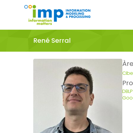
René Serral
Àr
Cibe
Pro
DBLP
Goog