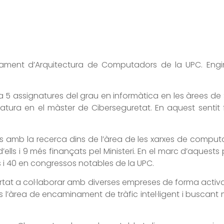
tament d’Arquitectura de Computadors de la UPC. Engin
a 5 assignatures del grau en informàtica en les àrees de 
atura en el màster de Ciberseguretat. En aquest sentit
b la recerca dins de l’àrea de les xarxes de computado
ells i 9 més finançats pel Ministeri. En el marc d’aquests p
es i 40 en congressos notables de la UPC.
 portat a col·laborar amb diverses empreses de forma act
ns l’àrea de encaminament de tràfic intel·ligent i busc