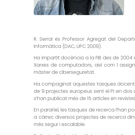
R. Serral és Professor Agregat del Depar
Informàtica (DAC, UPC 2009).
Ha impartit docència a la FIB des de 2004 
Xarxes de computadors, així com 1 assign
màster de ciberseguretat.
Ha compaginat aquestes tasques docents am
de 9 projectes europeus sent el PI en dos d’
s’han publicat més de 15 articles en revist
En paral·lel, les tasques de recerca l’han
a càrrec diversos projectes de recerca di
més segur i escalable.