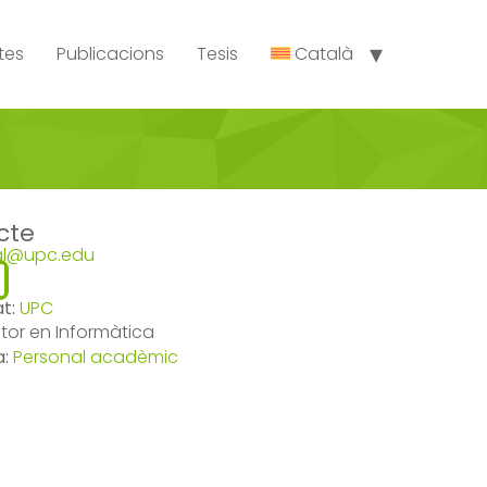
tes
Publicacions
Tesis
Català
cte
ral@upc.edu
at:
UPC
tor en Informàtica
a:
Personal acadèmic