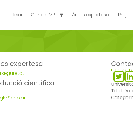
Inici
Coneix IMP
Àrees expertesa
Projec
ees expertesa
Conta
rene.ser
rseguretat
ducció científica
Universit
Títol:
Doc
Categori
le Scholar